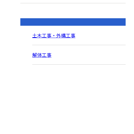
コラムカテゴリ
土木工事・外構工事
解体工事
お問い合わせ
お電話でのお問い合わせ
0562-77-0117