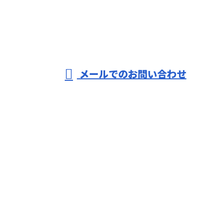
090-1752-2043
※営業電話お断り
メールでのお問い合わせ
ホーム
業務案内
各種募集
求職者の
みなさまへ
会社概要
ブログ