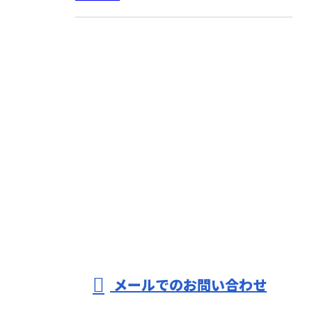
お問い合わせ
お電話でのお問い合わせ
0562-77-0117
090-1752-2043
※営業電話お断り
メールでのお問い合わせ