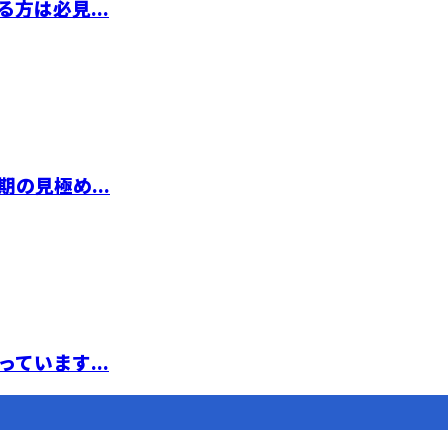
方は必見...
の見極め...
ています...