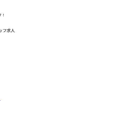
す！
ッフ求人
！