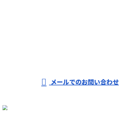
お電話でのお問い合わせ
0562-77-0117
090-1752-2043
※営業電話お断り
メールでのお問い合わせ
ホーム
業務案内