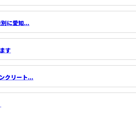
に愛知...
ます
クリート...
！