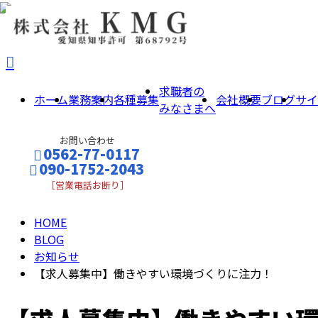
BLOG
求職者の
ホーム
業務案内
各種募集
会社概要
ブログ
サイ
みなさまへ
お問い合わせ
0562-77-0117
090-1752-2043
［営業電話お断り］
HOME
メールフォーム
BLOG
お知らせ
【求人募集中】働きやすい環境づくりに注力！