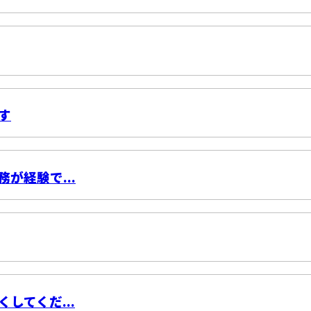
す
が経験で...
してくだ...