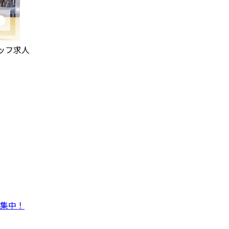
ッフ求人
集中！